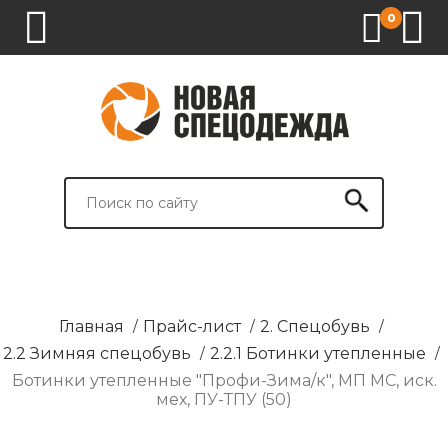
0
1.
2.
3.
4.
СПЕЦОДЕЖДА
СПЕЦОБУВЬ
СРЕДСТВА
ВСПОМОГАТЕЛЬНЫЕ
ИНДИВИДУАЛЬНОЙ
ТОВАРЫ
ЗАЩИТЫ
И
БРЕНДИРОВАНИЕ
Главная
/
Прайс-лист
/
2. Спецобувь
/
2.2 Зимняя спецобувь
/
2.2.1 Ботинки утепленные
/
Ботинки утепленные "Профи-Зима/к", МП МС, иск.
мех, ПУ-ТПУ (50)