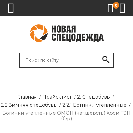
0
1.
2.
3.
4.
СПЕЦОДЕЖДА
СПЕЦОБУВЬ
СРЕДСТВА
ВСПОМОГАТЕЛЬНЫЕ
ИНДИВИДУАЛЬНОЙ
ТОВАРЫ
ЗАЩИТЫ
И
БРЕНДИРОВАНИЕ
Главная
/
Прайс-лист
/
2. Спецобувь
/
2.2 Зимняя спецобувь
/
2.2.1 Ботинки утепленные
/
Ботинки утепленные ОМОН (нат.шерсть) Хром ТЭП
(б/р)