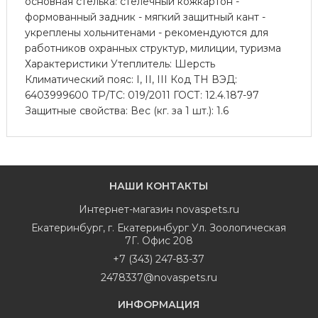
основная стелька: стелечный кожкартон -
формованный задник - мягкий защитный кант -
укреплены хольнитенами - рекомендуются для
работников охранных структур, милиции, туризма
Характеристики Утеплитель: Шерсть
Климатический пояс: I, II, III Код ТН ВЭД:
6403999600 ТР/ТС: 019/2011 ГОСТ: 12.4.187-97
Защитные свойства: Вес (кг. за 1 шт.): 1.6
НАШИ КОНТАКТЫ
Интернет-магазин
novaspets.ru
Екатеринбург
,
г. Екатеринбург Ул. Зоологическая
7Г. Офис 208
+7 (343) 247-83-37
2478337@novaspets.ru
ИНФОРМАЦИЯ