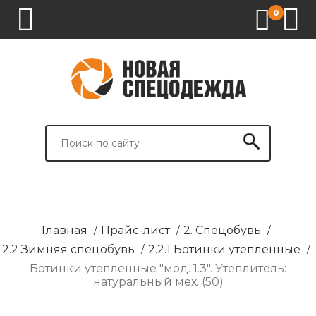
0
1.
2.
3.
4.
СПЕЦОДЕЖДА
СПЕЦОБУВЬ
СРЕДСТВА
ВСПОМОГАТЕЛЬНЫЕ
ИНДИВИДУАЛЬНОЙ
ТОВАРЫ
ЗАЩИТЫ
И
БРЕНДИРОВАНИЕ
Главная
/
Прайс-лист
/
2. Спецобувь
/
2.2 Зимняя спецобувь
/
2.2.1 Ботинки утепленные
/
Ботинки утепленные "мод. 1.3". Утеплитель:
натуральный мех. (50)