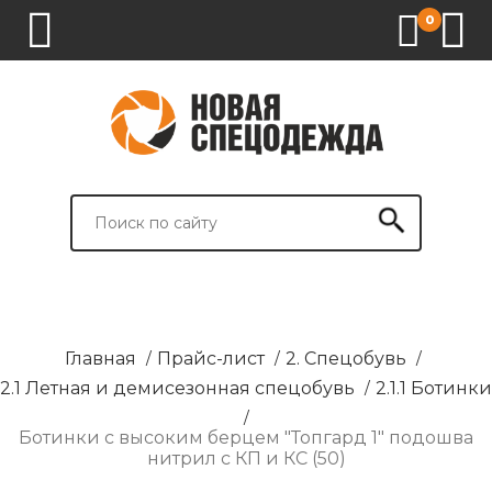
0
1.
2.
3.
4.
СПЕЦОДЕЖДА
СПЕЦОБУВЬ
СРЕДСТВА
ВСПОМОГАТЕЛЬНЫЕ
ИНДИВИДУАЛЬНОЙ
ТОВАРЫ
ЗАЩИТЫ
И
БРЕНДИРОВАНИЕ
Главная
/
Прайс-лист
/
2. Спецобувь
/
2.1 Летная и демисезонная спецобувь
/
2.1.1 Ботинки
/
Ботинки с высоким берцем "Топгард 1" подошва
нитрил с КП и КС (50)