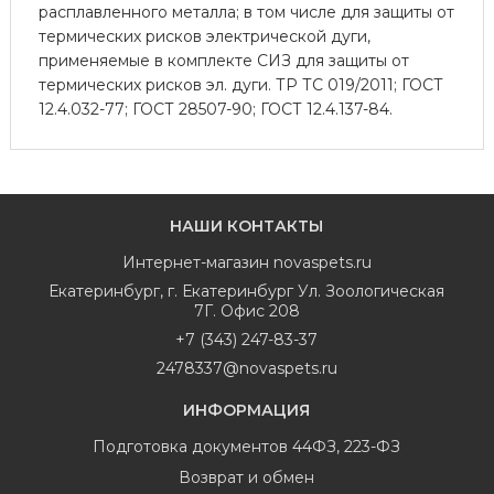
расплавленного металла; в том числе для защиты от
термических рисков электрической дуги,
применяемые в комплекте СИЗ для защиты от
термических рисков эл. дуги. ТР ТС 019/2011; ГОСТ
12.4.032-77; ГОСТ 28507-90; ГОСТ 12.4.137-84.
НАШИ КОНТАКТЫ
Интернет-магазин
novaspets.ru
Екатеринбург
,
г. Екатеринбург Ул. Зоологическая
7Г. Офис 208
+7 (343) 247-83-37
2478337@novaspets.ru
ИНФОРМАЦИЯ
Подготовка документов 44ФЗ, 223-ФЗ
Возврат и обмен