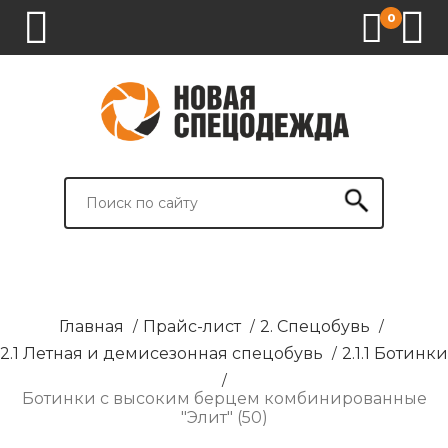
0
1.
2.
3.
4.
СПЕЦОДЕЖДА
СПЕЦОБУВЬ
СРЕДСТВА
ВСПОМОГАТЕЛЬНЫЕ
ИНДИВИДУАЛЬНОЙ
ТОВАРЫ
ЗАЩИТЫ
И
БРЕНДИРОВАНИЕ
Главная
/
Прайс-лист
/
2. Спецобувь
/
2.1 Летная и демисезонная спецобувь
/
2.1.1 Ботинки
/
Ботинки с высоким берцем комбинированные
"Элит" (50)