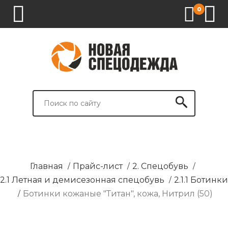
0
1.
2.
3.
4.
СПЕЦОДЕЖДА
СПЕЦОБУВЬ
СРЕДСТВА
ВСПОМОГАТЕЛЬНЫЕ
ИНДИВИДУАЛЬНОЙ
ТОВАРЫ
ЗАЩИТЫ
И
БРЕНДИРОВАНИЕ
Главная
/
Прайс-лист
/
2. Спецобувь
/
2.1 Летная и демисезонная спецобувь
/
2.1.1 Ботинки
/
Ботинки кожаные "Титан", кожа, Нитрил (50)