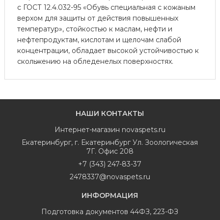
с ГОСТ 12.4.032-95 «Обувь специальная с кожаным
верхом для защиты от действия повышенных
температур», стойкостью к маслам, нефти и
нефтепродуктам, кислотам и щелочам слабой
концентрации, обладает высокой устойчивостью к
скольжению на обледенелых поверхностях.
НАШИ КОНТАКТЫ
Интернет-магазин
novaspets.ru
Екатеринбург
,
г. Екатеринбург Ул. Зоологическая
7Г. Офис 208
+7 (343) 247-83-37
2478337@novaspets.ru
ИНФОРМАЦИЯ
Подготовка документов 44ФЗ, 223-ФЗ