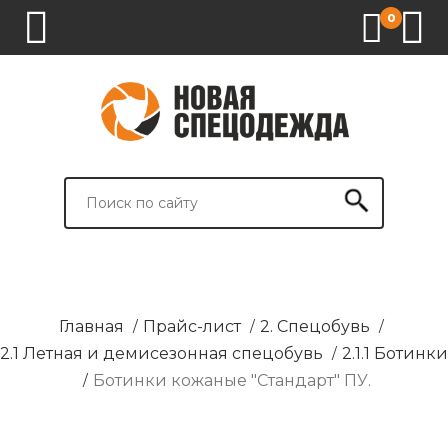
0
1.
2.
3.
4.
СПЕЦОДЕЖДА
СПЕЦОБУВЬ
СРЕДСТВА
ВСПОМОГАТЕЛЬНЫЕ
ИНДИВИДУАЛЬНОЙ
ТОВАРЫ
ЗАЩИТЫ
И
БРЕНДИРОВАНИЕ
Главная
/
Прайс-лист
/
2. Спецобувь
/
2.1 Летная и демисезонная спецобувь
/
2.1.1 Ботинки
/
Ботинки кожаные "Стандарт" ПУ.