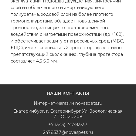
эксплуатации. Подошва двухцветная, внутренний
слой из облегченного и амортизирующего
полиуретана, ходовой слой из более плотного
термополиуретана, обладает повышенной
прочностью, защищает от кратковременного
воздействия с нагретыми поверхностями (до +160),
и обеспечивает защиту от агрессивных сред (МБС,
КЩС), имеет специальный протектор, эффективно
препятствующий скольжению, глубина протектора
составляет 4,5-5,0 мм.
НАШИ КОНТАКТЫ
Интернет-магазин
novaspets.ru
Екатеринбург
,
г. Екатеринбург Ул. Зоологическая
7Г. Офис 208
+7 (343) 247-83-37
2478337@novaspets.ru