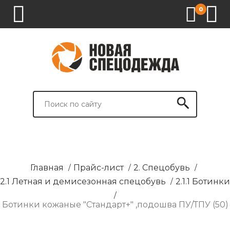
0
1.
2.
3.
4.
СПЕЦОДЕЖДА
СПЕЦОБУВЬ
СРЕДСТВА
ВСПОМОГАТЕЛЬНЫЕ
ИНДИВИДУАЛЬНОЙ
ТОВАРЫ
ЗАЩИТЫ
И
БРЕНДИРОВАНИЕ
Главная
/
Прайс-лист
/
2. Спецобувь
/
2.1 Летная и демисезонная спецобувь
/
2.1.1 Ботинки
/
Ботинки кожаные "Стандарт+" ,подошва ПУ/ТПУ (50)