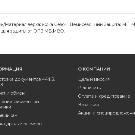
нь/Материал верха: кожа Сезон: Демисезонный Защита: МП М
м для защиты от ОПЗ,МВ,МВО.
ОРМАЦИЯ
О КОМПАНИИ
отовка документов 44ФЗ,
Цель и миссия
ФЗ
Реквизиты
ат и обмен
Оплата и кредитование
сение фирменной
Вакансии
олики
Акции и спецпредложени
авщикам
андартные размеры