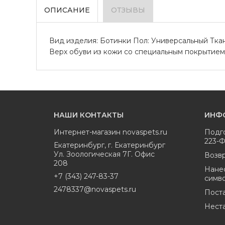
ОПИСАНИЕ
ОТЗЫВЫ
Вид изделия: Ботинки Пол: Универсальный Тка
Верх обуви из кожи со специальным покрытие
НАШИ КОНТАКТЫ
ИНФ
Интернет-магазин
novaspets.ru
Подг
223-
Екатеринбург
,
г. Екатеринбург
Ул. Зоологическая 7Г. Офис
Возвр
208
Нане
+7 (343) 247-83-37
симв
2478337@novaspets.ru
Пост
Нест