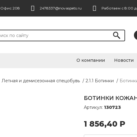
. Офис 208
2478337@novaspets.ru
Работаем с 8:00 д
О компании
Новости
1 Летная и демисезонная спецобувь
/
2.1.1 Ботинки
/
Ботинки
БОТИНКИ КОЖАНЫ
Артикул:
130723
1 856,40
Р