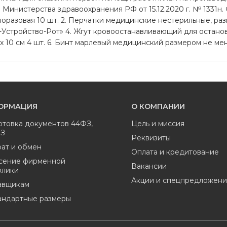
м Министерства здравоохранения РФ от 15.12.2020 г. № 1331н
норазовая 10 шт. 2. Перчатки медицинские нестерильные, раз
-Устройство-Рот» 4. Жгут кровоостанавливающий для остановк
10 см 4 шт. 6. Бинт марлевый медицинский размером не менее
ОРМАЦИЯ
О КОМПАНИИ
отовка документов 44ФЗ,
Цель и миссия
ФЗ
Реквизиты
ат и обмен
Оплата и кредитование
сение фирменной
Вакансии
олики
Акции и спецпредложени
авщикам
андартные размеры