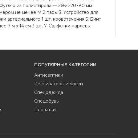
. Футляр из полистирола — 266×220×80 мм
мером не менее М 2 пары 3. Устройство для
и артериального 1 шт. кровотечения 5. Бинт
 7 м х 14 см 3 шт. 7. Салфетки марлевы
ПОПУЛЯРНЫЕ КАТЕГОРИИ
Антисептики
Респираторы и маски
Спецодежда
Спецобувь
я
Перчатки