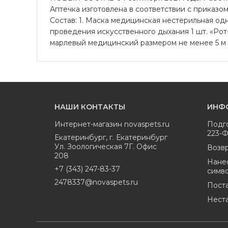
Аптечка изготовлена в соответствии с приказо
Состав: 1. Маска медицинская нестерильная од
проведения искусственного дыхания 1 шт. «Рот
марлевый медицинский размером не менее 5 м х 
НАШИ КОНТАКТЫ
ИНФ
Интернет-магазин
novaspets.ru
Подг
223-
Екатеринбург
,
г. Екатеринбург
Ул. Зоологическая 7Г. Офис
Возвр
208
Нане
+7 (343) 247-83-37
симв
2478337@novaspets.ru
Пост
Нест