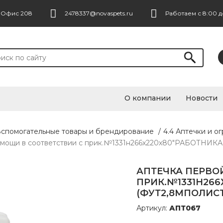
. Офис 208
2478337@novaspets.ru
Работаем с 8:00 д
О компании
Новости
Вспомогательные товары и брендирование
/
4.4 Аптечки и о
омощи в соответствии с прик.№1331н266х220х80"РАБОТНИКА
АПТЕЧКА ПЕРВО
ПРИК.№1331Н266
(ФУТ2,8МПОЛИСТ
Артикул:
АПТ067