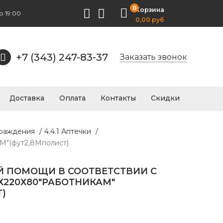
0
Корзина
о 19:00
0,00 руб
+7 (343) 247-83-37
Заказать звонок
Доставка
Оплата
Контакты
Скидки
граждения
/
4.4.1 Аптечки
/
М"(фут2,8Мполист)
Й ПОМОЩИ В СООТВЕТСТВИИ С
Х220Х80"РАБОТНИКАМ"
)