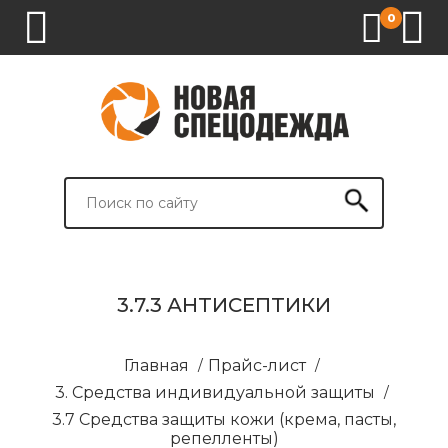
0
1.
2.
3.
4.
СПЕЦОДЕЖДА
СПЕЦОБУВЬ
СРЕДСТВА
ВСПОМОГАТЕЛЬНЫЕ
ИНДИВИДУАЛЬНОЙ
ТОВАРЫ
ЗАЩИТЫ
И
БРЕНДИРОВАНИЕ
3.7.3 АНТИСЕПТИКИ
Главная
/
Прайс-лист
/
3. Средства индивидуальной защиты
/
3.7 Средства защиты кожи (крема, пасты,
репелленты)