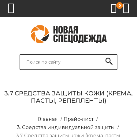
0
1.
2.
3.
4.
СПЕЦОДЕЖДА
СПЕЦОБУВЬ
СРЕДСТВА
ВСПОМОГАТЕЛЬНЫЕ
ИНДИВИДУАЛЬНОЙ
ТОВАРЫ
ЗАЩИТЫ
И
БРЕНДИРОВАНИЕ
3.7 СРЕДСТВА ЗАЩИТЫ КОЖИ (КРЕМА,
ПАСТЫ, РЕПЕЛЛЕНТЫ)
Главная
/
Прайс-лист
/
3. Средства индивидуальной защиты
/
3.7 Средства защиты кожи (крема, пасты,