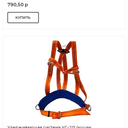
790,50 р
Удерживающая система УС-2Д (кушак