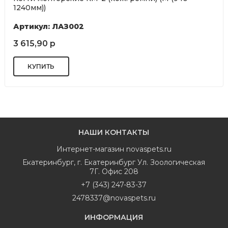
1240мм))
Артикул: ЛАЗ002
3 615,90 р
НАШИ КОНТАКТЫ
Интернет-магазин
novaspets.ru
Екатеринбург
,
г. Екатеринбург Ул. Зоологическая
7Г. Офис 208
+7 (343) 247-83-37
2478337@novaspets.ru
ИНФОРМАЦИЯ