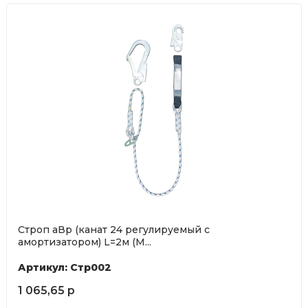
Строп аВр (канат 24 регулируемый с
амортизатором) L=2м (М...
Артикул: Стр002
1 065,65 р