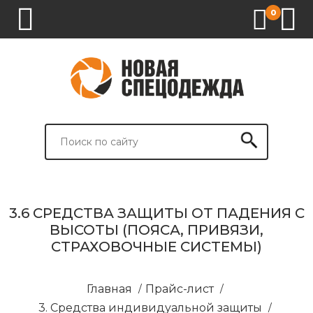
0
1.
2.
3.
4.
СПЕЦОДЕЖДА
СПЕЦОБУВЬ
СРЕДСТВА
ВСПОМОГАТЕЛЬНЫЕ
ИНДИВИДУАЛЬНОЙ
ТОВАРЫ
ЗАЩИТЫ
И
БРЕНДИРОВАНИЕ
3.6 СРЕДСТВА ЗАЩИТЫ ОТ ПАДЕНИЯ С
ВЫСОТЫ (ПОЯСА, ПРИВЯЗИ,
СТРАХОВОЧНЫЕ СИСТЕМЫ)
Главная
/
Прайс-лист
/
3. Средства индивидуальной защиты
/