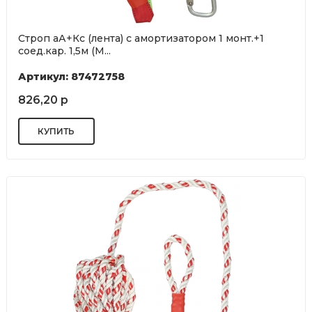
Строп аА+Кс (лента) с амортизатором 1 монт.+1
соед.кар. 1,5м (М...
Артикул: 87472758
826,20 р