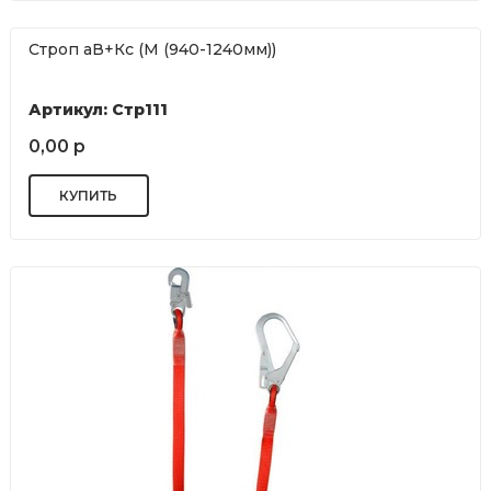
Строп аВ+Кс (М (940-1240мм))
Артикул: Стр111
0,00 р