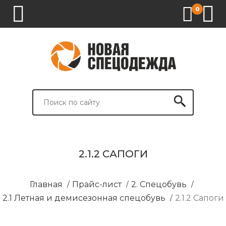
0
1.
2.
3.
4.
СПЕЦОДЕЖДА
СПЕЦОБУВЬ
СРЕДСТВА
ВСПОМОГАТЕЛЬНЫЕ
ИНДИВИДУАЛЬНОЙ
ТОВАРЫ
ЗАЩИТЫ
И
БРЕНДИРОВАНИЕ
2.1.2 САПОГИ
Главная
/
Прайс-лист
/
2. Спецобувь
/
2.1 Летная и демисезонная спецобувь
/
2.1.2 Сапоги