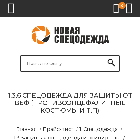
0
1.
2.
3.
4.
СПЕЦОДЕЖДА
СПЕЦОБУВЬ
СРЕДСТВА
ВСПОМОГАТЕЛЬНЫЕ
ИНДИВИДУАЛЬНОЙ
ТОВАРЫ
ЗАЩИТЫ
И
БРЕНДИРОВАНИЕ
1.3.6 СПЕЦОДЕЖДА ДЛЯ ЗАЩИТЫ ОТ
ВБФ (ПРОТИВОЭНЦЕФАЛИТНЫЕ
КОСТЮМЫ И Т.П)
Главная
/
Прайс-лист
/
1. Спецодежда
/
1.3 Защитная спецодежда и экипировка
/