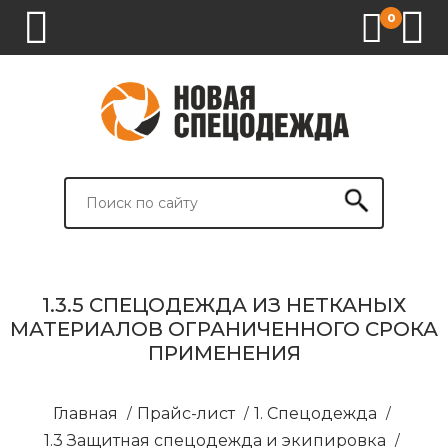
0
1.
2.
3.
4.
СПЕЦОДЕЖДА
СПЕЦОБУВЬ
СРЕДСТВА
ВСПОМОГАТЕЛЬНЫЕ
ИНДИВИДУАЛЬНОЙ
ТОВАРЫ
ЗАЩИТЫ
И
БРЕНДИРОВАНИЕ
1.3.5 СПЕЦОДЕЖДА ИЗ НЕТКАНЫХ
МАТЕРИАЛОВ ОГРАНИЧЕННОГО СРОКА
ПРИМЕНЕНИЯ
Главная
/
Прайс-лист
/
1. Спецодежда
/
1.3 Защитная спецодежда и экипировка
/