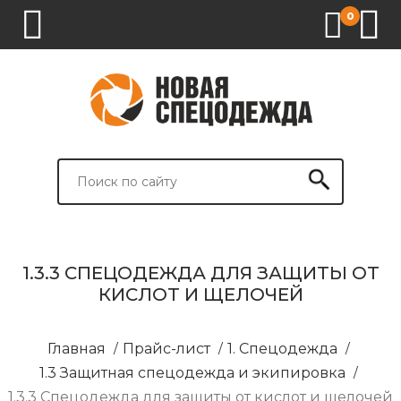
0
1.
2.
3.
4.
СПЕЦОДЕЖДА
СПЕЦОБУВЬ
СРЕДСТВА
ВСПОМОГАТЕЛЬНЫЕ
ИНДИВИДУАЛЬНОЙ
ТОВАРЫ
ЗАЩИТЫ
И
БРЕНДИРОВАНИЕ
1.3.3 СПЕЦОДЕЖДА ДЛЯ ЗАЩИТЫ ОТ
КИСЛОТ И ЩЕЛОЧЕЙ
Главная
/
Прайс-лист
/
1. Спецодежда
/
1.3 Защитная спецодежда и экипировка
/
1.3.3 Спецодежда для защиты от кислот и щелочей