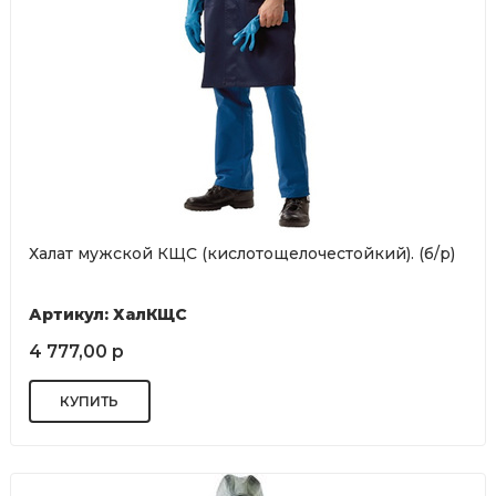
Халат мужской КЩС (кислотощелочестойкий). (б/р)
Артикул: ХалКЩС
4 777,00 р